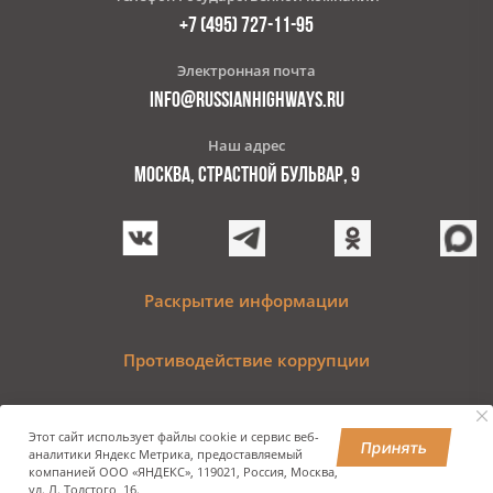
+7 (495) 727-11-95
Электронная почта
INFO@RUSSIANHIGHWAYS.RU
Наш адрес
МОСКВА, СТРАСТНОЙ БУЛЬВАР, 9
Раскрытие информации
Противодействие коррупции
Этот сайт использует файлы cookie и сервис веб-
Принять
аналитики Яндекс Метрика, предоставляемый
© 2009–2024 Государственная компания «Российские
компанией ООО «ЯНДЕКС», 119021, Россия, Москва,
автомобильные дороги»
ул. Л. Толстого, 16.