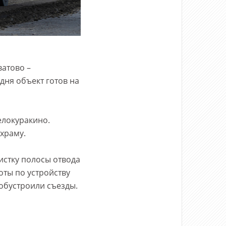
ватово –
дня объект готов на
елокуракино.
храму.
истку полосы отвода
оты по устройству
обустроили съезды.