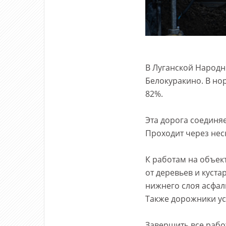
В Луганской Народн
Белокуракино. В нор
82%.
Эта дорога соединя
Проходит через нес
К работам на объек
от деревьев и куст
нижнего слоя асфал
Также дорожники ус
Завершить все рабо