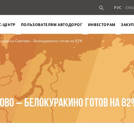
РУС
ENG
С-ЦЕНТР
ПОЛЬЗОВАТЕЛЯМ АВТОДОРОГ
ИНВЕСТОРАМ
ЗАКУП
к трассы Сватово – Белокуракино готов на 82%
ТОВО – БЕЛОКУРАКИНО ГОТОВ НА 8