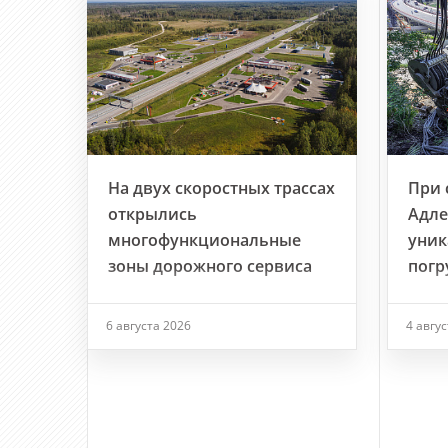
На двух скоростных трассах
При 
открылись
Адле
многофункциональные
уник
зоны дорожного сервиса
погр
6 августа 2026
4 авгу