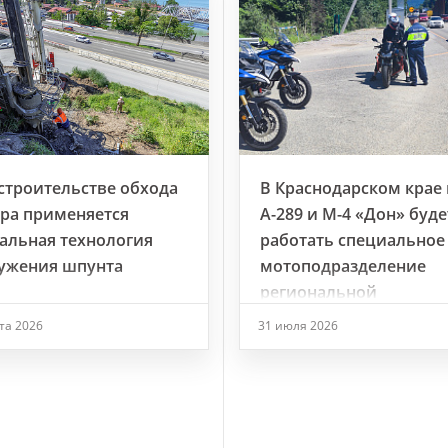
строительстве обхода
В Краснодарском крае 
ра применяется
А-289 и М-4 «Дон» буде
альная технология
работать специальное
ужения шпунта
мотоподразделение
региональной
Госавтоинспекции
ста 2026
31 июля 2026