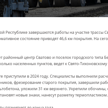
ой Республике завершаются работы на участке трассы С
мативное состояние приводят 46,6 км покрытия. На сего
ет районный центр Сватово и поселок городского типа Б
колько населенных пунктов, ведет к Свято-Тихоновскому 
те приступили в 2024 году. Специалисты выполнили расч
арников, фрезерование старого покрытия, завершили раб
ьтобетона, уложили 31 км верхнего. Укрепили обочины, 
тановят новые знаки, нанесут разметку термопластиком.
ты планируют до конца года.