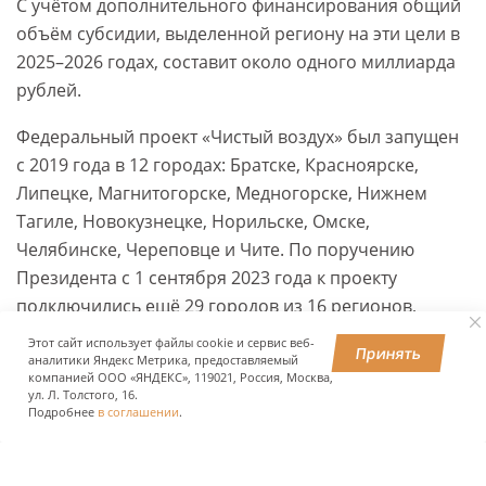
С учётом дополнительного финансирования общий
объём субсидии, выделенной региону на эти цели в
2025–2026 годах, составит около одного миллиарда
рублей.
Федеральный проект «Чистый воздух» был запущен
с 2019 года в 12 городах: Братске, Красноярске,
Липецке, Магнитогорске, Медногорске, Нижнем
Тагиле, Новокузнецке, Норильске, Омске,
Челябинске, Череповце и Чите. По поручению
Президента с 1 сентября 2023 года к проекту
подключились ещё 29 городов из 16 регионов,
преимущественно Сибири и Дальнего Востока.
Этот сайт использует файлы cookie и сервис веб-
Принять
аналитики Яндекс Метрика, предоставляемый
компанией ООО «ЯНДЕКС», 119021, Россия, Москва,
ул. Л. Толстого, 16.
ПОДЕЛИТЬСЯ
Подробнее
в соглашении
.