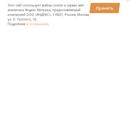
преимущественно Сибири и Дальнего Востока.
Этот сайт использует файлы cookie и сервис веб-
Принять
аналитики Яндекс Метрика, предоставляемый
компанией ООО «ЯНДЕКС», 119021, Россия, Москва,
ул. Л. Толстого, 16.
ПОДЕЛИТЬСЯ
Подробнее
в соглашении
.
О КОМПАНИИ
ПРЕСС-ЦЕНТР
ПОЛЬЗОВАТЕЛЯМ АВТОДОРОГ
ИНВЕСТОРАМ