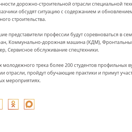
ности дорожно-строительной отрасли специальной тех
казчики обсудят ситуацию с содержанием и обновление
ого строительства.
шие представители профессии будут соревноваться в се
ран, Коммунально-дорожная машина (КДМ), Фронтальный
зер, Сервисное обслуживание спецтехники.
х молодежного трека более 200 студентов профильных ву
ми отрасли, пройдут обучающие практики и примут участ
х мероприятиях.