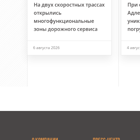
На двух скоростных трассах
При 
открылись
Адле
многофункциональные
уник
зоны дорожного сервиса
погр
6 августа 2026
4 авгу