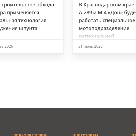
строительстве обхода
В Краснодарском крае 
ра применяется
А-289 и М-4 «Дон» буде
альная технология
работать специальное
ужения шпунта
мотоподразделение
региональной
Госавтоинспекции
ста 2026
31 июля 2026