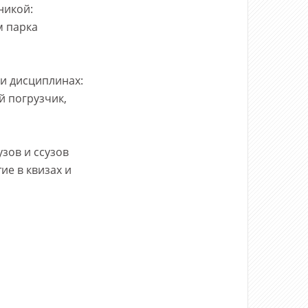
никой:
м парка
ми дисциплинах:
 погрузчик,
зов и ссузов
ие в квизах и