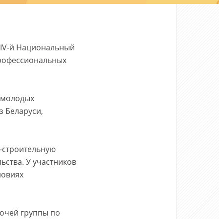
 IV-й Национальный
профессиональных
0 молодых
з Беларуси,
-строительную
ьства. У участников
ловиях
очей группы по