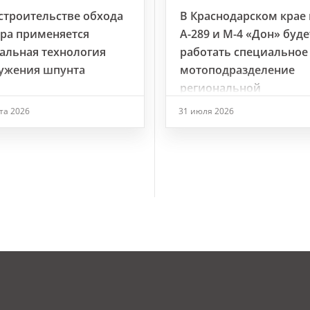
строительстве обхода
В Краснодарском крае 
ра применяется
А-289 и М-4 «Дон» буде
альная технология
работать специальное
ужения шпунта
мотоподразделение
региональной
Госавтоинспекции
ста 2026
31 июля 2026