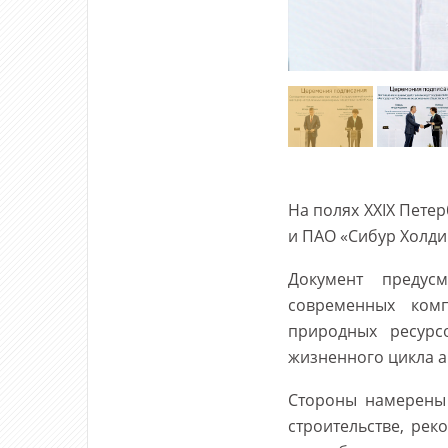
На полях XXIX Пете
и ПАО «Сибур Холди
Документ предус
современных комп
природных ресурс
жизненного цикла 
Стороны намерены 
строительстве, рек