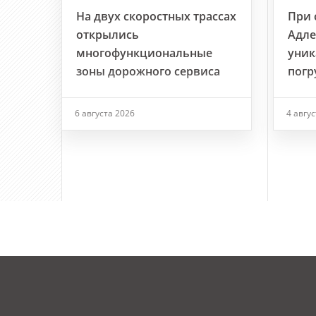
На двух скоростных трассах
При 
открылись
Адле
многофункциональные
уник
зоны дорожного сервиса
погр
6 августа 2026
4 авгу