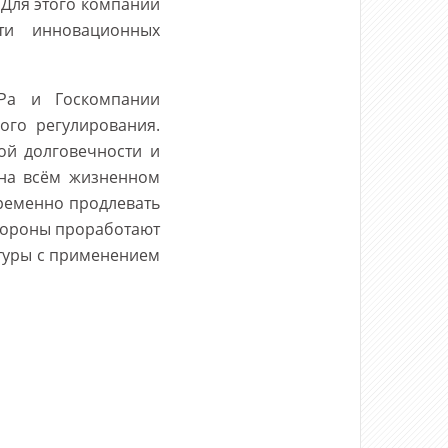
 Для этого компании
ти инновационных
УРа и Госкомпании
ого регулирования.
й долговечности и
 на всём жизненном
ременно продлевать
Стороны проработают
туры с применением