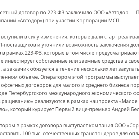
сетный договор по 223-ФЗ заключило ООО «Автодор — 
омпаний «Автодор») при участии Корпорации МСП.
а вступили в силу изменения, которые дали старт реали
-поставщиков и уточнили возможность заключения до
 в рамках 223-ФЗ, которые в том числе предусматривают
е инвестирует собственные или заемные средства в сво
 а заказчик обязуется в течение нескольких лет закупат
еленном объеме. Оператором этой программы выступае
 офсетных договоров для малого и среднего бизнеса по
оде Петербургского международного экономического фо
ращиванию» реализуются в рамках нацпроекта «Малое 
о», который курирует Первый вице-премьер Андрей Бел
тором в рамках договора выступает компания ООО «Со
поставить 100 тыс. отечественных транспондеров для опл