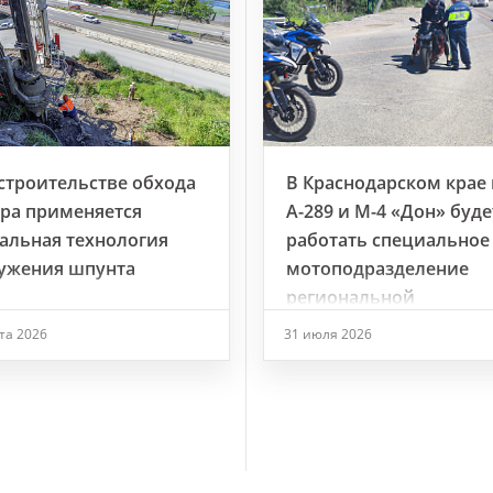
строительстве обхода
В Краснодарском крае 
ра применяется
А-289 и М-4 «Дон» буде
альная технология
работать специальное
ужения шпунта
мотоподразделение
региональной
Госавтоинспекции
ста 2026
31 июля 2026