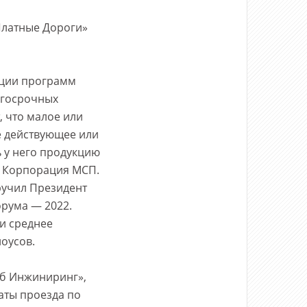
Платные Дороги»
зации программ
лгосрочных
, что малое или
е действующее или
ь у него продукцию
т Корпорация МСП.
ручил Президент
рума — 2022.
и среднее
оусов.
рб Инжиниринг»,
аты проезда по