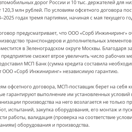
втомобильных дорог России и 10 тыс. держателей для н
т 120,3 млн рублей. По условиям офсетного договора по
‒2025 годах тремя партиями, начиная с мая текущего го
говор предусматривает, что ООО «Сорб Инжиниринг» о
оизводство транспондеров и дополнительных элементов 
зместится в Зеленоградском округе Москвы. Благодаря 
предприятие сможет втрое увеличить число рабочих мест
едоставил МСП Банк (сумма кредита составила необходи
ет ООО «Сорб Инжиниринг» независимую гарантию.
ям офсетного договора, МСП-поставщик берет на себя 
рые гарантируют выполнение им установленных условий
ганизации производства на него возлагается не только 
от, испытаний, закупка оборудования, его монтаж и пуск
сти работы, валидация (проверка на соответствие услов
аниям) оборудования и производства.