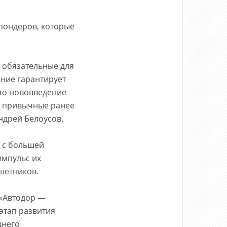
пондеров, которые
 обязательные для
ние гарантирует
Это нововведение
ы привычные ранее
Андрей Белоусов.
 с большей
импульс их
шетников.
 «Автодор —
 этап развития
днего