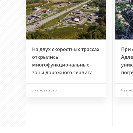
На двух скоростных трассах
При 
открылись
Адле
многофункциональные
уник
зоны дорожного сервиса
погр
6 августа 2026
4 авгу