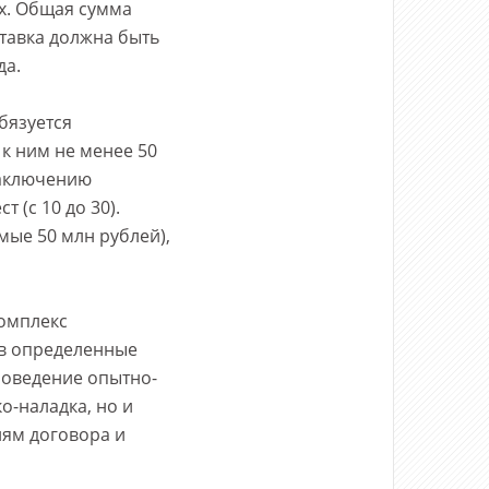
их. Общая сумма
ставка должна быть
да.
бязуется
к ним не менее 50
заключению
 (с 10 до 30).
мые 50 млн рублей),
комплекс
 в определенные
проведение опытно-
о-наладка, но и
иям договора и