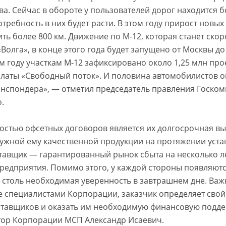
а. Сейчас в обороте у пользователей дорог находится б
требность в них будет расти. В этом году прирост новых
ть более 800 км. Движение по М-12, которая станет ско
Волга», в конце этого года будет запущено от Москвы до
 году участкам М-12 зафиксировано около 1,25 млн про
латы «Свободный поток». И половина автомобилистов о
нспондера», — отметил председатель правления Госком
.
стью офсетных договоров является их долгосрочная выг
нужной ему качественной продукции на протяжении уст
тавщик — гарантированный рынок сбыта на несколько л
предприятия. Помимо этого, у каждой стороны появляют
 столь необходимая уверенность в завтрашнем дне. Важн
 специалистами Корпорации, заказчик определяет свой
тавщиков и оказать им необходимую финансовую подде
тор Корпорации МСП Александр Исаевич.