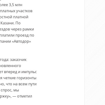
олее 3,5 млн
 платных участков
ростной платной
 Казани. По
ездов через рамки
платили проезд по
пании «Автодор»
ода: заказчик
ановленного
ет вперед и импульс
ся четкие горизонты
о, что на всем пути
 спрос, мы
ржку», — отметил