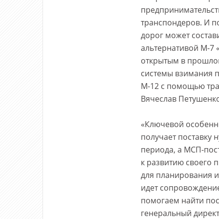
предпринимательств
транспондеров. И по
дорог может состави
альтернативой М-7 «
открытым в прошлом
системы взимания п
М-12 с помощью тра
Вячеслав Петушенко
«Ключевой особенно
получает поставку 
периода, а МСП-пос
к развитию своего 
для планирования и
идет сопровождение
помогаем найти пос
генеральный дирек